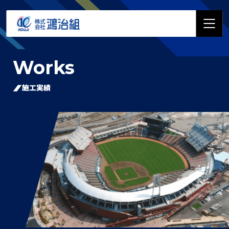
採用特設サイト
お問い合わせ
Works
施工実績
わたしたちの想い
鴻治組の特徴
私たちのバリュー
先進テクノロジーの活用
表彰・受賞歴
鴻治組について
会社概要
会社沿革
事業内容